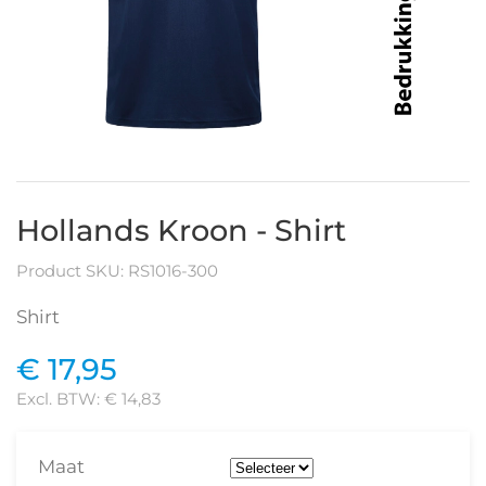
Hollands Kroon - Shirt
Product SKU: RS1016-300
Shirt
€ 17,95
Excl. BTW:
€ 14,83
Maat