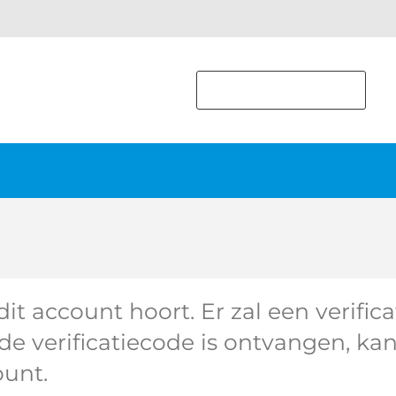
Afhaallocatie
 dit account hoort. Er zal een verifi
e verificatiecode is ontvangen, k
ount.